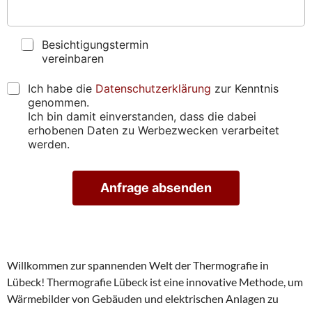
e
p
b
s
r
e
s
ü
n
e
f
B
s
Besichtigungstermin
)
e
e
i
vereinbaren
*
n
s
e
*
*
i
u
D
Ich habe die
Datenschutzerklärung
zur Kenntnis
*
c
n
S
genommen.
h
s
G
Ich bin damit einverstanden, dass die dabei
t
g
V
erhobenen Daten zu Werbezwecken verarbeitet
i
e
O
werden.
g
f
*
u
u
n
n
Anfrage absenden
g
d
s
e
A
t
n
lt
e
?
e
r
r
m
n
Willkommen zur spannenden Welt der Thermografie in
a
i
ti
n
Lübeck! Thermografie Lübeck ist eine innovative Methode, um
v
v
Wärmebilder von Gebäuden und elektrischen Anlagen zu
e
e
: