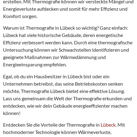
erstellen. Mit Thermografie können wir versteckte Mängel und
r
Energieverluste aufdecken und somit für mehr Effizienz und
e
i
Komfort sorgen.
n
b
Warum ist Thermografie in Lübeck so wichtig? Ganz einfach:
a
Lübeck hat viele historische Gebäude, deren energetische
r
Effizienz verbessert werden kann. Durch eine thermografische
e
Untersuchung können wir Schwachstellen identifizieren und
n
geeignete Maßnahmen zur Wärmedämmung und
Energieeinsparung empfehlen.
Egal, ob du ein Hausbesitzer in Lübeck bist oder ein
Unternehmen betreibst, das seine Betriebskosten senken
möchte, Thermografie Lübeck bietet eine effektive Lösung.
Lass uns gemeinsam die Welt der Thermografie erkunden und
entdecken, wie wir dein Gebäude energieeffizienter machen
können!
Entdecken Sie die Vorteile der Thermografie in
Lübeck
. Mit
hochmoderner Technologie können Wärmeverluste,