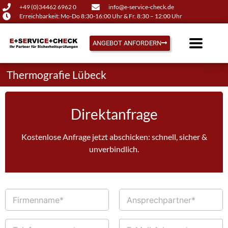
+49 (0)34462 6962 0
info@e-service-check.de
Erreichbarkeit: Mo-Do 8:30-16:00 Uhr & Fr. 8:30 – 12:00 Uhr
ANGEBOT ANFORDERN
Thermografie Lübeck
Direktanfrage
Kostenlose Anfrage jetzt abschicken: schnell, sicher &
unverbindlich.
F
A
i
n
r
s
m
p
T
E