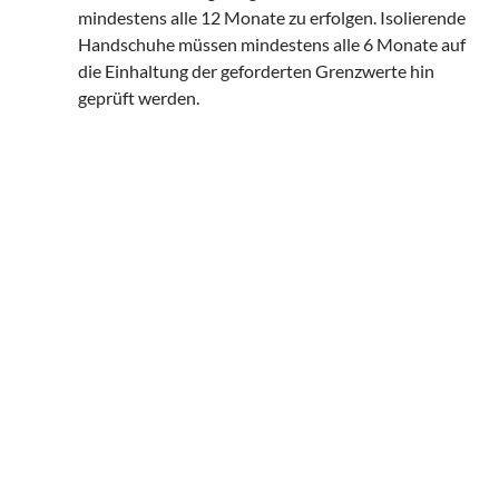
mindestens alle 12 Monate zu erfolgen. Isolierende
Handschuhe müssen mindestens alle 6 Monate auf
die Einhaltung der geforderten Grenzwerte hin
geprüft werden.
Prüfung von ortsfesten
elektrischen Anlagen
Auf Wunsch führen wir auch Thermografie
Untersuchungen oder auch Netzanalysen und