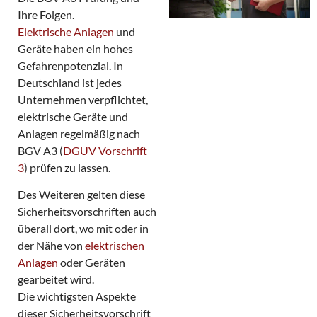
n
Ihre Folgen.
b
Elektrische Anlagen
und
a
r
Geräte haben ein hohes
e
Gefahrenpotenzial. In
n
Deutschland ist jedes
Unternehmen verpflichtet,
elektrische Geräte und
Anlagen regelmäßig nach
BGV A3 (
DGUV Vorschrift
3
) prüfen zu lassen.
Des Weiteren gelten diese
Sicherheitsvorschriften auch
überall dort, wo mit oder in
der Nähe von
elektrischen
Anlagen
oder Geräten
gearbeitet wird.
Die wichtigsten Aspekte
dieser Sicherheitsvorschrift