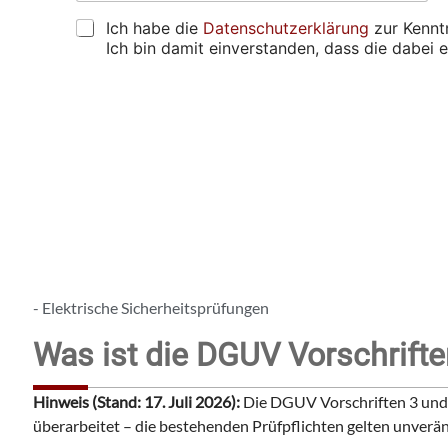
A
t
e
g
d
z
h
D
e
Ich habe die
Datenschutzerklärung
zur Kennt
r
u
a
S
n
Ich bin damit einverstanden, dass die dabe
e
p
b
G
s
r
e
V
s
ü
n
O
e
f
s
*
)
e
i
A
*
n
e
lt
*
*
e
u
r
*
n
n
s
a
g
ti
e
v
e
f
:
u
- Elektrische Sicherheitsprüfungen
n
d
Was ist die DGUV Vorschrift
e
n
?
Hinweis (Stand: 17. Juli 2026):
Die DGUV Vorschriften 3 und 
überarbeitet – die bestehenden Prüfpflichten gelten unverän