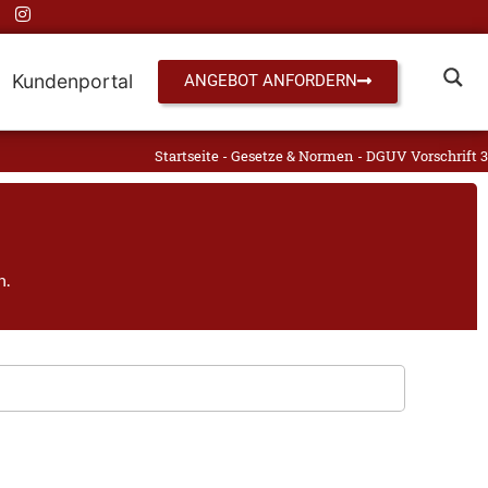
Kundenportal
ANGEBOT ANFORDERN
Startseite
-
Gesetze & Normen
-
DGUV Vorschrift 3
h.