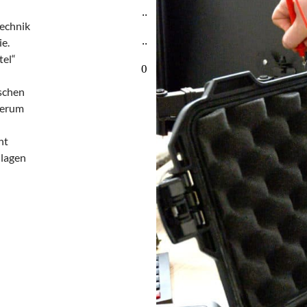
..
technik
..
e.
tel“
0
ischen
ederum
ht
nlagen