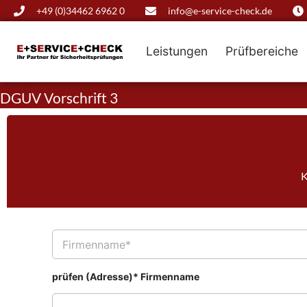
+49 (0)34462 6962 0
info@e-service-check.de
Leistungen
Prüfbereiche
DGUV Vorschrift 3
K
F
i
r
m
prüfen (Adresse)* Firmenname
e
n