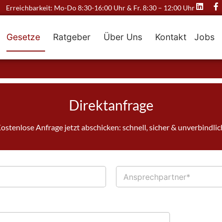
Erreichbarkeit: Mo-Do 8:30-16:00 Uhr & Fr. 8:30 – 12:00 Uhr
Gesetze
Ratgeber
Über Uns
Kontakt
Jobs
Direktanfrage
ostenlose Anfrage jetzt abschicken: schnell, sicher & unverbindlic
A
n
s
p
r
e