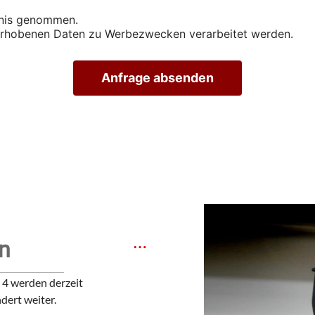
s
i
nis genommen.
c
i erhobenen Daten zu Werbezwecken verarbeitet werden.
h
t
i
Anfrage absenden
g
u
n
g
s
t
e
r
m
i
n
v
…
en
e
r
e
4 werden derzeit
i
n
dert weiter.
b