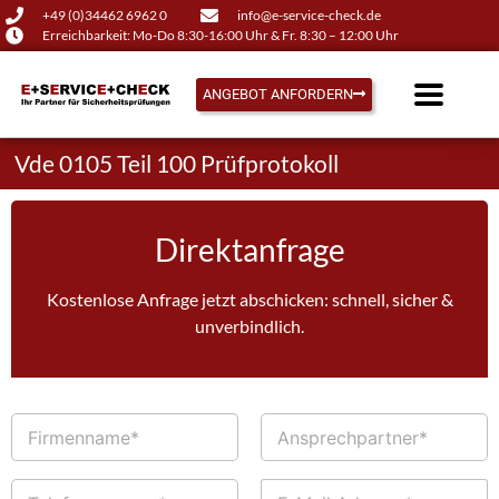
+49 (0)34462 6962 0
info@e-service-check.de
Erreichbarkeit: Mo-Do 8:30-16:00 Uhr & Fr. 8:30 – 12:00 Uhr
ANGEBOT ANFORDERN
Vde 0105 Teil 100 Prüfprotokoll
Direktanfrage
Kostenlose Anfrage jetzt abschicken: schnell, sicher &
unverbindlich.
F
A
i
n
r
s
m
p
T
E