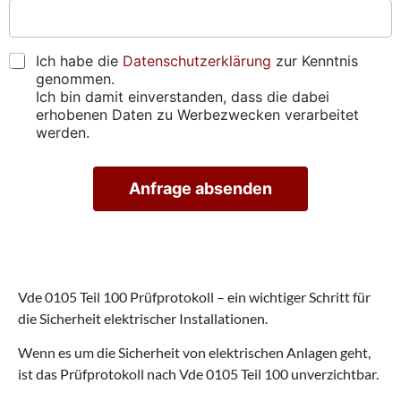
e
p
h
b
s
r
t
e
s
ü
i
n
e
f
g
s
D
Ich habe die
Datenschutzerklärung
zur Kenntnis
)
e
u
i
S
genommen.
*
n
n
e
G
Ich bin damit einverstanden, dass die dabei
*
*
g
u
V
erhobenen Daten zu Werbezwecken verarbeitet
*
s
n
O
werden.
t
s
*
e
g
r
e
Anfrage absenden
m
f
i
u
A
n
n
lt
v
d
e
e
e
r
n
r
n
a
e
?
Vde 0105 Teil 100 Prüfprotokoll – ein wichtiger Schritt für
ti
i
v
die Sicherheit elektrischer Installationen.
n
e
b
:
Wenn es um die Sicherheit von elektrischen Anlagen geht,
a
ist das Prüfprotokoll nach Vde 0105 Teil 100 unverzichtbar.
r
e