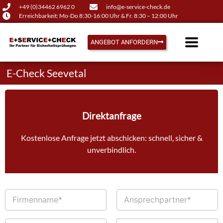
+49 (0)34462 6962 0
info@e-service-check.de
Erreichbarkeit: Mo-Do 8:30-16:00 Uhr & Fr. 8:30 – 12:00 Uhr
ANGEBOT ANFORDERN
E-Check Seevetal
Direktanfrage
Kostenlose Anfrage jetzt abschicken: schnell, sicher &
unverbindlich.
F
A
i
n
r
s
m
p
T
E