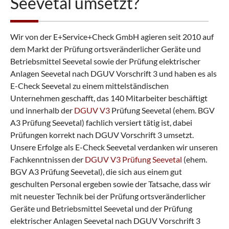
Seevetal umsetzt?
i
n
b
a
Wir von der E+Service+Check GmbH agieren seit 2010 auf
r
e
dem Markt der Prüfung ortsveränderlicher Geräte und
n
Betriebsmittel Seevetal sowie der Prüfung elektrischer
Anlagen Seevetal nach DGUV Vorschrift 3 und haben es als
E-Check Seevetal zu einem mittelständischen
Unternehmen geschafft, das 140 Mitarbeiter beschäftigt
und innerhalb der
DGUV V3
Prüfung Seevetal (ehem. BGV
A3 Prüfung Seevetal) fachlich versiert tätig ist, dabei
Prüfungen korrekt nach DGUV Vorschrift 3 umsetzt.
Unsere Erfolge als E-Check Seevetal verdanken wir unseren
Fachkenntnissen der
DGUV V3 Prüfung Seevetal
(ehem.
BGV A3 Prüfung Seevetal), die sich aus einem gut
geschulten Personal ergeben sowie der Tatsache, dass wir
mit neuester Technik bei der Prüfung ortsveränderlicher
Geräte und Betriebsmittel Seevetal und der Prüfung
elektrischer Anlagen Seevetal nach DGUV Vorschrift 3