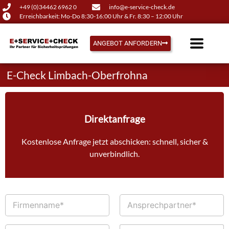
+49 (0)34462 6962 0
info@e-service-check.de
Erreichbarkeit: Mo-Do 8:30-16:00 Uhr & Fr. 8:30 – 12:00 Uhr
ANGEBOT ANFORDERN
E-Check Limbach-Oberfrohna
Direktanfrage
Kostenlose Anfrage jetzt abschicken: schnell, sicher &
unverbindlich.
F
A
i
n
r
s
m
p
T
E