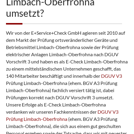
Limbach-Oberfrohna
e
n
umsetzt?
Wir von der E+Service+Check GmbH agieren seit 2010 auf
dem Markt der Prüfung ortsveränderlicher Geräte und
Betriebsmittel Limbach-Oberfr
ohna sowie der Prüfung
elektrischer Anlagen Limbach-Oberfrohna nach DGUV
Vorschrift 3 und haben es als E-Check Limbach-Oberfrohna
zu einem mittelständischen Unternehmen geschafft, das
140 Mitarbeiter beschäftigt und innerhalb der
DGUV V3
Prüfung Limbach-Oberfrohna (ehem. BGV A3 Prüfung
Limbach-Oberfrohna) fachlich versiert tätig ist, dabei
Prüfungen korrekt nach DGUV Vorschrift 3 umsetzt.
Unsere Erfolge als E-Check Limbach-Oberfrohna
verdanken wir unseren Fachkenntnissen der
DGUV V3
Prüfung Limbach-Oberfrohna
(ehem. BGV A3 Prüfung
Limbach-Oberfrohna), die sich aus einem gut geschulten
Personal ergeben sowie der Tatsache, dass wir mit neuester