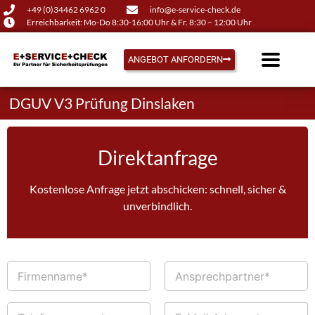
+49 (0)34462 6962 0
info@e-service-check.de
Erreichbarkeit: Mo-Do 8:30-16:00 Uhr & Fr. 8:30 – 12:00 Uhr
ANGEBOT ANFORDERN
DGUV V3 Prüfung Dinslaken
Direktanfrage
Kostenlose Anfrage jetzt abschicken: schnell, sicher &
unverbindlich.
F
A
i
n
r
s
m
p
T
E