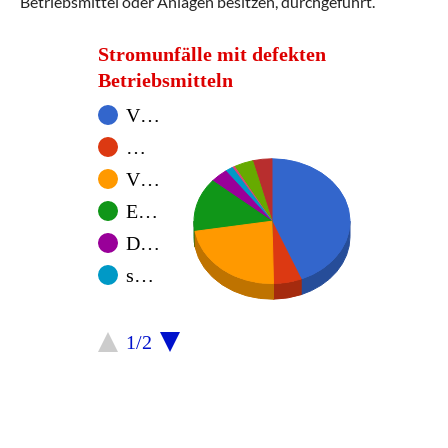
Betriebsmittel oder Anlagen besitzen, durchgeführt.
Stromunfälle mit defekten
Betriebsmitteln
V…
…
V…
E…
D…
s…
1/2