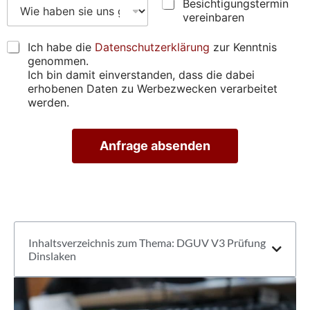
e
B
p
W
Besichtigungstermin
s
e
r
i
vereinbaren
s
s
ü
e
e
i
f
h
D
Ich habe die
Datenschutzerklärung
zur Kenntnis
)
c
e
a
S
genommen.
*
h
n
b
G
Ich bin damit einverstanden, dass die dabei
*
t
*
e
V
erhobenen Daten zu Werbezwecken verarbeitet
i
*
n
O
werden.
g
s
*
u
i
n
e
Anfrage absenden
g
u
s
n
A
t
s
lt
e
g
e
r
e
r
m
n
f
a
i
u
ti
n
n
Inhaltsverzeichnis zum Thema: DGUV V3 Prüfung
v
v
d
Dinslaken
e
e
e
:
r
n
e
?
i