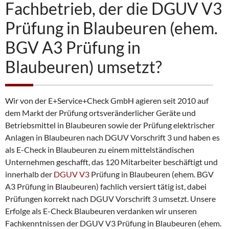
e
e
:
Fachbetrieb, der die DGUV V3
r
n
e
?
Prüfung in Blaubeuren (ehem.
i
n
BGV A3 Prüfung in
b
a
Blaubeuren) umsetzt?
r
e
n
Wir von der E+Service+Check GmbH agieren seit 2010 auf
dem Markt der Prüfung ortsveränderlicher Geräte und
Betriebsmittel in Blaubeuren sowie der Prüfung elektrischer
Anlagen in Blaubeuren nach DGUV Vorschrift 3 und haben es
als E-Check in Blaubeuren zu einem mittelständischen
Unternehmen geschafft, das 120 Mitarbeiter beschäftigt und
innerhalb der
DGUV V3
Prüfung in Blaubeuren (ehem. BGV
A3 Prüfung in Blaubeuren) fachlich versiert tätig ist, dabei
Prüfungen korrekt nach DGUV Vorschrift 3 umsetzt. Unsere
Erfolge als E-Check Blaubeuren verdanken wir unseren
Fachkenntnissen der DGUV V3 Prüfung in Blaubeuren (ehem.