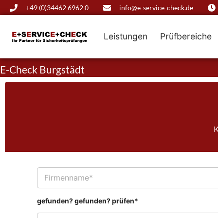
+49 (0)34462 6962 0
info@e-service-check.de
Leistungen
Prüfbereiche
E-Check Burgstädt
K
F
i
r
m
gefunden? gefunden? prüfen*
e
n