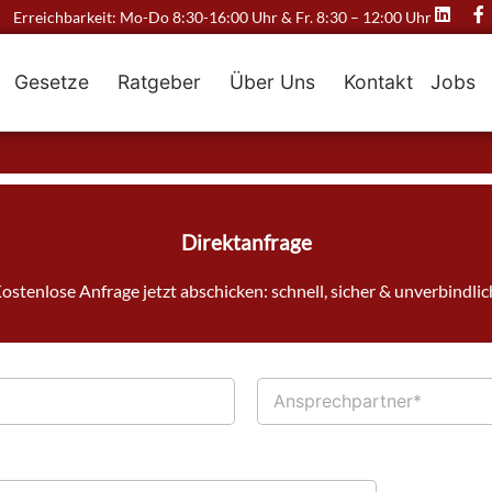
Erreichbarkeit: Mo-Do 8:30-16:00 Uhr & Fr. 8:30 – 12:00 Uhr
Gesetze
Ratgeber
Über Uns
Kontakt
Jobs
Direktanfrage
ostenlose Anfrage jetzt abschicken: schnell, sicher & unverbindlic
A
n
s
p
r
e