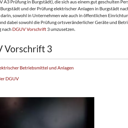
b
3 Prüfung in Burgstädt), die sich aus einem gut geschulten Perso
a
 Burgstädt und der Prüfung elektrischer Anlagen in Burgstädt nac
r
t darin, sowohl in Unternehmen wie auch in öffentlichen Einrich
e
und dabei sowohl die Prüfung ortsveränderlicher Geräte und Betrie
n
g nach
DGUV Vorschrift
3 umzusetzen.
 Vorschrift 3
lektrischer Betriebsmittel und Anlagen
e der DGUV