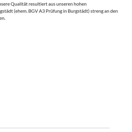
sere Qualität resultiert aus unseren hohen
gstädt (ehem. BGV A3 Prüfung in Burgstädt) streng an den
en.