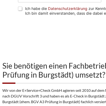
A
t
e
g
d
z
h
D
e
Ich habe die
Datenschutzerklärung
zur Kennt
r
u
a
S
n
Ich bin damit einverstanden, dass die dabe
e
p
b
G
s
r
e
V
s
ü
n
O
e
f
s
*
)
e
i
A
*
n
e
lt
*
*
e
u
r
*
n
n
s
a
g
ti
e
v
Sie benötigen einen Fachbetri
e
f
:
u
Prüfung in Burgstädt) umsetzt?
n
d
e
n
Wir von der E+Service+Check GmbH agieren seit 2010 auf dem Ma
?
nach DGUV Vorschrift 3 und haben es als E-Check in Burgstädt 
Burgstädt (ehem. BGV A3 Prüfung in Burgstädt) fachlich versier