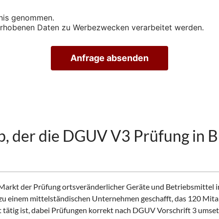
s
i
nis genommen.
c
i erhobenen Daten zu Werbezwecken verarbeitet werden.
h
t
i
Anfrage absenden
g
u
n
g
s
t
e
r
eb, der die DGUV V3 Prüfung in 
m
i
n
v
e
r
rkt der Prüfung ortsveränderlicher Geräte und Betriebsmittel in
e
zu einem mittelständischen Unternehmen geschafft, das 120 Mitar
i
t tätig ist, dabei Prüfungen korrekt nach DGUV Vorschrift 3 umse
n