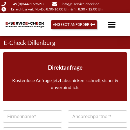
+49 (0)34462 6962 0
info@e-service-check.de
Erreichbarkeit: Mo-Do 8:30-16:00 Uhr & Fr. 8:30 – 12:00 Uhr
ANGEBOT ANFORDERN
E-Check Dillenburg
Direktanfrage
Kostenlose Anfrage jetzt abschicken: schnell, sicher &
unverbindlich.
F
A
i
n
r
s
m
p
T
E