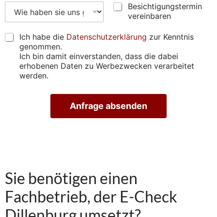
n
i
B
W
Besichtigungstermin
u
(
s
e
i
n
vereinbaren
A
t
s
e
g
d
z
i
h
e
D
Ich habe die
Datenschutzerklärung
zur Kenntnis
r
u
c
a
n
S
genommen.
e
p
h
b
G
Ich bin damit einverstanden, dass die dabei
s
r
t
e
V
erhobenen Daten zu Werbezwecken verarbeitet
s
ü
i
n
O
werden.
e
f
g
s
*
)
e
u
i
*
n
n
e
*
Anfrage absenden
*
g
u
*
s
n
A
t
s
lt
e
g
e
r
e
r
m
n
f
a
i
u
ti
n
n
Sie benötigen einen
v
v
d
e
e
e
:
Fachbetrieb, der E-Check
r
n
e
?
Dillenburg umsetzt?