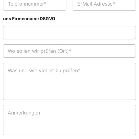
e
r
e
-
n
e
l
M
n
c
e
a
uns Firmenname DSGVO
a
h
f
i
m
p
o
l
e
a
n
A
*
r
*
d
t
W
r
n
o
e
e
s
s
r
o
s
W
*
l
e
a
*
l
*
s
e
u
n
n
w
d
i
w
r
i
A
p
e
n
r
v
m
ü
i
e
f
e
r
e
l
k