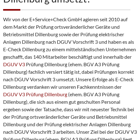
i
n
b
a
Wir von der E+Service+Check GmbH agieren seit 2010 auf
r
dem Markt der Prüfung ortsveränderlicher Geräte und
e
Betriebsmittel Dillenburg sowie der Prüfung elektrischer
n
Anlagen Dillenburg nach DGUV Vorschrift 3 und haben es als
E-Check Dillenburg zu einem mittelständischen Unternehmen
geschafft, das 140 Mitarbeiter beschäftigt und innerhalb der
DGUV V3
Prüfung Dillenburg (ehem. BGV A3 Prüfung
Dillenburg) fachlich versiert tätig ist, dabei Prüfungen korrekt
nach DGUV Vorschrift 3 umsetzt. Unsere Erfolge als E-Check
Dillenburg verdanken wir unseren Fachkenntnissen der
DGUV V3 Prüfung Dillenburg
(ehem. BGV A3 Prüfung
Dillenburg), die sich aus einem gut geschulten Personal
ergeben sowie der Tatsache, dass wir mit neuester Technik bei
der Prüfung ortsveränderlicher Geräte und Betriebsmittel
Dillenburg und der Prüfung elektrischer Anlagen Dillenburg
nach DGUV Vorschrift 3 arbeiten. Unser Ziel bei der DGUV V3
Prüfung Dillenburg (ehem. BGV A3 Prüfung Dillenburg) liegt