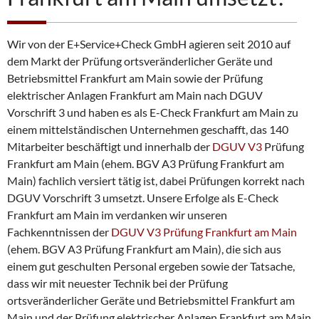
i
n
b
a
Wir von der E+Service+Check GmbH agieren seit 2010 auf
r
dem Markt der Prüfung ortsveränderlicher Geräte und
e
Betriebsmittel Frankfurt am Main sowie der Prüfung
n
elektrischer Anlagen Frankfurt am Main nach DGUV
Vorschrift 3 und haben es als E-Check Frankfurt am Main zu
einem mittelständischen Unternehmen geschafft, das 140
Mitarbeiter beschäftigt und innerhalb der
DGUV V3
Prüfung
Frankfurt am Main (ehem. BGV A3 Prüfung Frankfurt am
Main) fachlich versiert tätig ist, dabei Prüfungen korrekt nach
DGUV Vorschrift 3 umsetzt. Unsere Erfolge als E-Check
Frankfurt am Main im verdanken wir unseren
Fachkenntnissen der
DGUV V3 Prüfung Frankfurt am Main
(ehem. BGV A3 Prüfung Frankfurt am Main), die sich aus
einem gut geschulten Personal ergeben sowie der Tatsache,
dass wir mit neuester Technik bei der Prüfung
ortsveränderlicher Geräte und Betriebsmittel Frankfurt am
Main und der Prüfung elektrischer Anlagen Frankfurt am Main