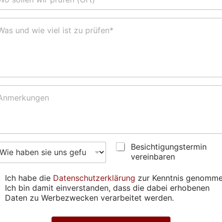
h
i
p
l
a
A
r
d
t
r
n
e
e
s
r
s
*
e
*
*
B
Besichtigungstermin
e
vereinbaren
s
i
Ich habe die
Datenschutzerklärung
zur Kenntnis genomme
c
Ich bin damit einverstanden, dass die dabei erhobenen
h
Daten zu Werbezwecken verarbeitet werden.
t
i
g