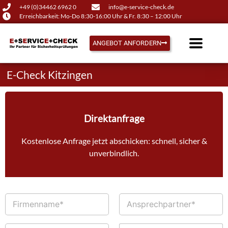
+49 (0)34462 6962 0
info@e-service-check.de
Erreichbarkeit: Mo-Do 8:30-16:00 Uhr & Fr. 8:30 – 12:00 Uhr
ANGEBOT ANFORDERN
E-Check Kitzingen
Direktanfrage
Kostenlose Anfrage jetzt abschicken: schnell, sicher &
unverbindlich.
F
A
i
n
r
s
m
p
T
E