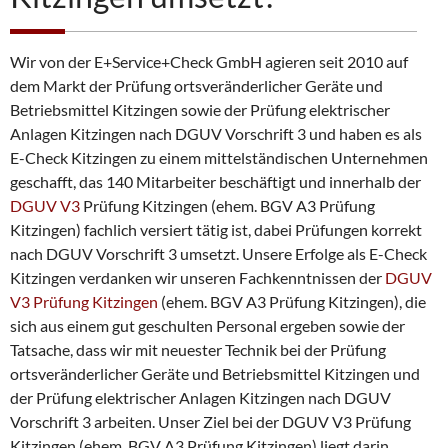
i
n
b
a
Wir von der E+Service+Check GmbH agieren seit 2010 auf
r
dem Markt der Prüfung ortsveränderlicher Geräte und
e
Betriebsmittel Kitzingen sowie der Prüfung elektrischer
n
Anlagen Kitzingen nach DGUV Vorschrift 3 und haben es als
E-Check Kitzingen zu einem mittelständischen Unternehmen
geschafft, das 140 Mitarbeiter beschäftigt und innerhalb der
DGUV V3
Prüfung Kitzingen (ehem. BGV A3 Prüfung
Kitzingen) fachlich versiert tätig ist, dabei Prüfungen korrekt
nach DGUV Vorschrift 3 umsetzt. Unsere Erfolge als E-Check
Kitzingen verdanken wir unseren Fachkenntnissen der
DGUV
V3 Prüfung Kitzingen
(ehem. BGV A3 Prüfung Kitzingen), die
sich aus einem gut geschulten Personal ergeben sowie der
Tatsache, dass wir mit neuester Technik bei der Prüfung
ortsveränderlicher Geräte und Betriebsmittel Kitzingen und
der Prüfung elektrischer Anlagen Kitzingen nach DGUV
Vorschrift 3 arbeiten. Unser Ziel bei der DGUV V3 Prüfung
Kitzingen (ehem. BGV A3 Prüfung Kitzingen) liegt darin,