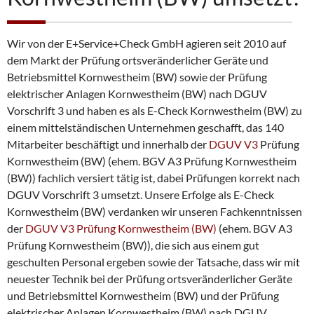
e
n
Wir von der E+Service+Check GmbH agieren seit 2010 auf
dem Markt der Prüfung ortsveränderlicher Geräte und
Betriebsmittel Kornwestheim (BW) sowie der Prüfung
elektrischer Anlagen Kornwestheim (BW) nach DGUV
Vorschrift 3 und haben es als E-Check Kornwestheim (BW) zu
einem mittelständischen Unternehmen geschafft, das 140
Mitarbeiter beschäftigt und innerhalb der
DGUV V3
Prüfung
Kornwestheim (BW) (ehem. BGV A3 Prüfung Kornwestheim
(BW)) fachlich versiert tätig ist, dabei Prüfungen korrekt nach
DGUV Vorschrift 3 umsetzt. Unsere Erfolge als E-Check
Kornwestheim (BW) verdanken wir unseren Fachkenntnissen
der
DGUV V3 Prüfung Kornwestheim (BW)
(ehem. BGV A3
Prüfung Kornwestheim (BW)), die sich aus einem gut
geschulten Personal ergeben sowie der Tatsache, dass wir mit
neuester Technik bei der Prüfung ortsveränderlicher Geräte
und Betriebsmittel Kornwestheim (BW) und der Prüfung
elektrischer Anlagen Kornwestheim (BW) nach DGUV