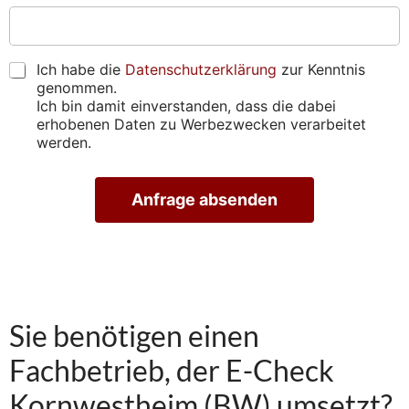
e
p
h
b
s
r
t
e
s
ü
i
n
e
f
g
s
D
Ich habe die
Datenschutzerklärung
zur Kenntnis
)
e
u
i
S
genommen.
*
n
n
e
G
Ich bin damit einverstanden, dass die dabei
*
*
g
u
V
erhobenen Daten zu Werbezwecken verarbeitet
*
s
n
O
werden.
t
s
*
e
g
r
e
Anfrage absenden
m
f
i
u
A
n
n
lt
v
d
e
e
e
r
n
r
n
a
e
?
ti
i
Sie benötigen einen
v
n
e
b
:
Fachbetrieb, der E-Check
a
r
Kornwestheim (BW) umsetzt?