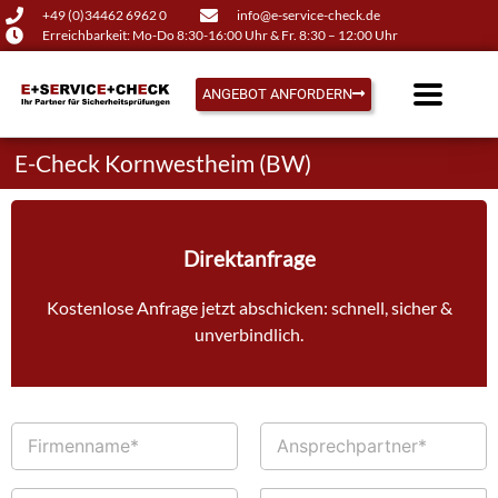
+49 (0)34462 6962 0
info@e-service-check.de
Erreichbarkeit: Mo-Do 8:30-16:00 Uhr & Fr. 8:30 – 12:00 Uhr
ANGEBOT ANFORDERN
E-Check Kornwestheim (BW)
Direktanfrage
Kostenlose Anfrage jetzt abschicken: schnell, sicher &
unverbindlich.
F
A
i
n
r
s
m
p
T
E