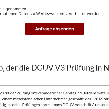
s
i
nis genommen.
c
i erhobenen Daten zu Werbezwecken verarbeitet werden.
h
t
i
Anfrage absenden
g
u
n
g
s
t
e
r
eb, der die DGUV V3 Prüfung in 
m
i
n
v
e
r
rkt der Prüfung ortsveränderlicher Geräte und Betriebsmittel in
e
u einem mittelständischen Unternehmen geschafft, das 120 Mitarb
i
ätig ist, dabei Prüfungen korrekt nach DGUV Vorschrift 3 umsetzt
n