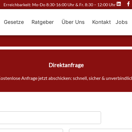
Erreichbarkeit: Mo-Do 8:30-16:00 Uhr & Fr. 8:30 – 12:00 Uhr
Gesetze
Ratgeber
Über Uns
Kontakt
Jobs
Direktanfrage
ostenlose Anfrage jetzt abschicken: schnell, sicher & unverbindlic
A