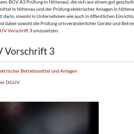
b
. BGV A3 Prüfung in Nittenau), die sich aus einem gut geschulte
a
ittel in Nittenau und der Prüfung elektrischer Anlagen in Nitten
r
gt darin, sowohl in Unternehmen wie auch in öffentlichen Einric
e
nd dabei sowohl die Prüfung ortsveränderlicher Geräte und Betrie
n
V Vorschrift
3 umzusetzen.
 Vorschrift 3
lektrischer Betriebsmittel und Anlagen
e der DGUV