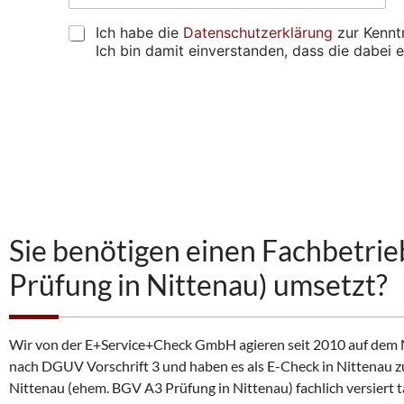
A
t
e
g
d
z
h
D
e
Ich habe die
Datenschutzerklärung
zur Kennt
r
u
a
S
n
Ich bin damit einverstanden, dass die dabe
e
p
b
G
s
r
e
V
s
ü
n
O
e
f
s
*
)
e
i
A
*
n
e
lt
*
*
e
u
r
*
n
n
s
a
g
ti
e
v
Sie benötigen einen Fachbetri
e
f
:
u
Prüfung in Nittenau) umsetzt?
n
d
e
n
Wir von der E+Service+Check GmbH agieren seit 2010 auf dem Ma
?
nach DGUV Vorschrift 3 und haben es als E-Check in Nittenau z
Nittenau (ehem. BGV A3 Prüfung in Nittenau) fachlich versiert t