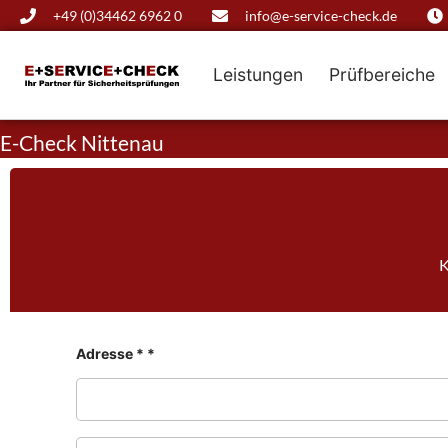
+49 (0)34462 6962 0
info@e-service-check.de
Leistungen
Prüfbereiche
E-Check Nittenau
K
Adresse * *
F