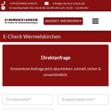
+49 (0)34462 6962 0
info@e-service-check.de
Erreichbarkeit: Mo-Do 8:30-16:00 Uhr & Fr. 8:30 – 12:00 Uhr
ANGEBOT ANFORDERN
E-Check Wermelskirchen
Direktanfrage
Kostenlose Anfrage jetzt abschicken: schnell, sicher &
unverbindlich.
F
A
i
n
r
s
m
p
T