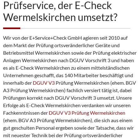
e
e
:
Prüfservice, der E-Check
r
n
e
?
Wermelskirchen umsetzt?
i
n
b
a
Wir von der E+Service+Check GmbH agieren seit 2010 auf
r
dem Markt der Prüfung ortsveränderlicher Geräte und
e
Betriebsmittel Wermelskirchen sowie der Prüfung elektrischer
n
Anlagen Wermelskirchen nach DGUV Vorschrift 3 und haben
es als E-Check Wermelskirchen zu einem mittelständischen
Unternehmen geschafft, das 140 Mitarbeiter beschäftigt und
innerhalb der
DGUV V3
Prüfung Wermelskirchen (ehem. BGV
A3 Prüfung Wermelskirchen) fachlich versiert tätig ist, dabei
Prüfungen korrekt nach DGUV Vorschrift 3 umsetzt. Unsere
Erfolge als E-Check Wermelskirchen verdanken wir unseren
Fachkenntnissen der
DGUV V3 Prüfung Wermelskirchen
(ehem. BGV A3 Prüfung Wermelskirchen), die sich aus einem
gut geschulten Personal ergeben sowie der Tatsache, dass wir
mit neuester Technik bei der Prüfung ortsveränderlicher