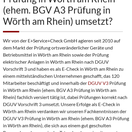
i
n
(ehem. BGV A3 Prüfung in
b
a
Wörth am Rhein) umsetzt?
r
e
n
Wir von der E+Service+Check GmbH agieren seit 2010 auf
dem Markt der Prüfung ortsveränderlicher Geräte und
Betriebsmittel in Wörth am Rhein sowie der Prüfung
elektrischer Anlagen in Wörth am Rhein nach DGUV
Vorschrift 3 und haben es als E-Check in Wörth am Rhein zu
einem mittelständischen Unternehmen geschafft, das 120
Mitarbeiter beschäftigt und innerhalb der
DGUV V3
Prüfung
in Wörth am Rhein (ehem. BGV A3 Prüfung in Wörth am
Rhein) fachlich versiert tätig ist, dabei Prüfungen korrekt nach
DGUV Vorschrift 3 umsetzt. Unsere Erfolge als E-Check in
Wörth am Rhein verdanken wir unseren Fachkenntnissen der
DGUV V3 Prüfung in Wörth am Rhein (ehem. BGV A3 Prüfung
in Wörth am Rhein), die sich aus einem gut geschulten