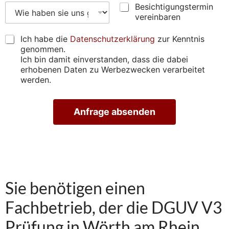
e
B
p
W
Besichtigungstermin
u
s
e
r
i
n
vereinbaren
s
s
ü
e
g
e
i
f
h
e
D
Ich habe die
Datenschutzerklärung
zur Kenntnis
)
c
e
a
n
S
genommen.
*
h
n
b
G
Ich bin damit einverstanden, dass die dabei
*
t
*
e
V
erhobenen Daten zu Werbezwecken verarbeitet
i
*
n
O
werden.
g
s
*
u
i
n
e
Anfrage absenden
g
u
s
n
A
t
s
lt
e
g
e
r
e
r
m
n
f
a
i
u
ti
n
n
Sie benötigen einen
v
v
d
e
e
e
:
Fachbetrieb, der die DGUV V3
r
n
e
?
Prüfung in Wörth am Rhein