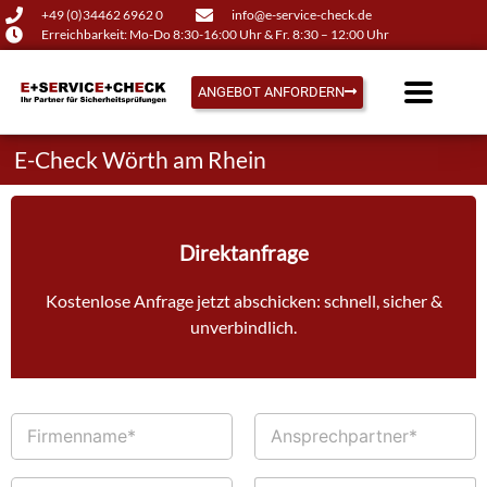
+49 (0)34462 6962 0
info@e-service-check.de
Erreichbarkeit: Mo-Do 8:30-16:00 Uhr & Fr. 8:30 – 12:00 Uhr
ANGEBOT ANFORDERN
E-Check Wörth am Rhein
Direktanfrage
Kostenlose Anfrage jetzt abschicken: schnell, sicher &
unverbindlich.
F
A
i
n
r
s
m
p
T
E