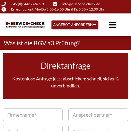
+49 (0)34462 6962 0
info@e-service-check.de
Erreichbarkeit: Mo-Do 8:30-16:00 Uhr & Fr. 8:30 – 12:00 Uhr
ANGEBOT ANFORDERN
Was ist die BGV a3 Prüfung?
Direktanfrage
Kostenlose Anfrage jetzt abschicken: schnell, sicher &
unverbindlich.
F
A
i
n
r
s
m
p
T
E