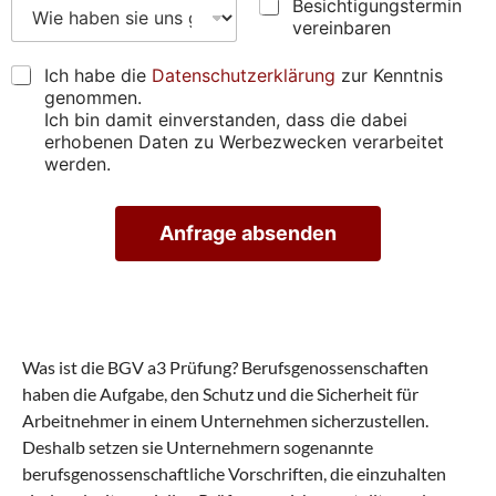
i
B
W
Besichtigungstermin
u
(
s
e
i
n
vereinbaren
A
t
s
e
g
d
z
i
h
e
D
Ich habe die
Datenschutzerklärung
zur Kenntnis
r
u
c
a
n
S
genommen.
e
p
h
b
G
Ich bin damit einverstanden, dass die dabei
s
r
t
e
V
erhobenen Daten zu Werbezwecken verarbeitet
s
ü
i
n
O
werden.
e
f
g
s
*
)
e
u
i
*
n
n
e
*
Anfrage absenden
*
g
u
*
s
n
A
t
s
lt
e
g
e
r
e
r
m
n
f
a
i
u
Was ist die BGV a3 Prüfung? Berufsgenossenschaften
ti
n
n
v
haben die Aufgabe, den Schutz und die Sicherheit für
v
d
e
Arbeitnehmer in einem Unternehmen sicherzustellen.
e
e
:
r
n
Deshalb setzen sie Unternehmern sogenannte
e
?
berufsgenossenschaftliche Vorschriften, die einzuhalten
i