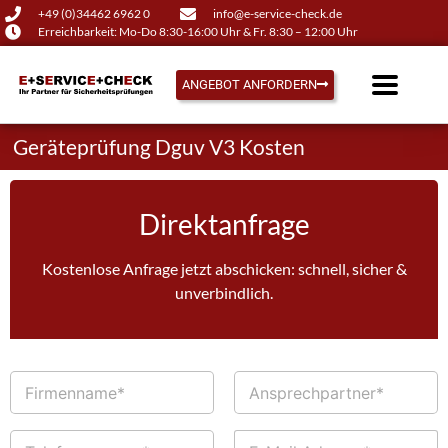
+49 (0)34462 6962 0
info@e-service-check.de
Erreichbarkeit: Mo-Do 8:30-16:00 Uhr & Fr. 8:30 – 12:00 Uhr
ANGEBOT ANFORDERN
Geräteprüfung Dguv V3 Kosten
Direktanfrage
Kostenlose Anfrage jetzt abschicken: schnell, sicher &
unverbindlich.
F
A
i
n
r
s
m
p
T
E