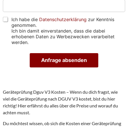
e
p
h
b
s
r
t
e
s
ü
i
n
e
f
g
s
D
Ich habe die
Datenschutzerklärung
zur Kenntnis
)
e
u
i
S
genommen.
*
n
n
e
G
Ich bin damit einverstanden, dass die dabei
*
*
g
u
V
erhobenen Daten zu Werbezwecken verarbeitet
*
s
n
O
werden.
t
s
*
e
g
r
e
Anfrage absenden
m
f
i
u
A
n
n
lt
v
d
e
e
e
r
n
r
n
Geräteprüfung Dguv V3 Kosten – Wenn du dich fragst, wie
a
e
?
ti
viel die Geräteprüfung nach DGUV V3 kostet, bist du hier
i
v
n
richtig! Hier erfährst du alles über die Preise und worauf du
e
b
:
achten musst.
a
r
Du möchtest wissen, ob sich die Kosten einer Geräteprüfung
e