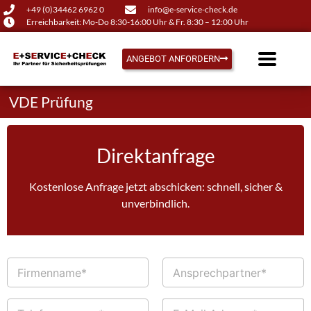
+49 (0)34462 6962 0
info@e-service-check.de
Erreichbarkeit: Mo-Do 8:30-16:00 Uhr & Fr. 8:30 – 12:00 Uhr
ANGEBOT ANFORDERN
VDE Prüfung
Direktanfrage
Kostenlose Anfrage jetzt abschicken: schnell, sicher &
unverbindlich.
F
A
i
n
r
s
m
p
T
E