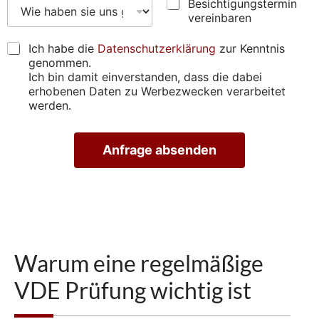
e
B
p
W
Besichtigungstermin
u
s
e
r
i
n
vereinbaren
s
s
ü
e
g
e
i
f
h
e
D
Ich habe die
Datenschutzerklärung
zur Kenntnis
)
c
e
a
n
S
genommen.
*
h
n
b
G
Ich bin damit einverstanden, dass die dabei
*
t
*
e
V
erhobenen Daten zu Werbezwecken verarbeitet
i
*
n
O
werden.
g
s
*
u
i
n
e
Anfrage absenden
g
u
s
n
A
t
s
lt
e
g
e
r
e
r
m
n
f
a
i
u
ti
n
n
v
Warum eine regelmäßige
v
d
e
e
e
:
VDE Prüfung wichtig ist
r
n
e
?
i