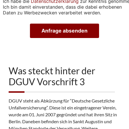
Ich habe die
Datenschutzerklärung
zur Kenntnis genomme
c
Ich bin damit einverstanden, dass die dabei erhobenen
h
Daten zu Werbezwecken verarbeitet werden.
t
i
g
Anfrage absenden
u
n
g
s
t
e
r
Was steckt hinter der
m
i
DGUV Vorschrift 3
n
v
e
r
DGUV steht als Abkürzung für “Deutsche Gesetzliche
e
Unfallversicherung”. Diese ist ein eingetragener Verein,
i
n
wurde am 01. Juni 2007 gegründet und hat ihren Sitz in
b
Berlin. Daneben befinden sich in Sankt Augustin und
a
München Standorte der Verwaltung. Weitere