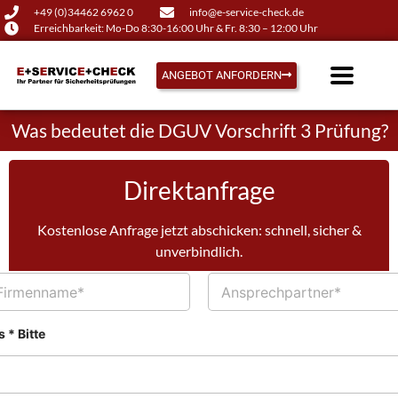
+49 (0)34462 6962 0
info@e-service-check.de
Erreichbarkeit: Mo-Do 8:30-16:00 Uhr & Fr. 8:30 – 12:00 Uhr
ANGEBOT ANFORDERN
Was bedeutet die DGUV Vorschrift 3 Prüfung?
Direktanfrage
Kostenlose Anfrage jetzt abschicken: schnell, sicher &
unverbindlich.
A
n
s
p
 * Bitte
r
e
c