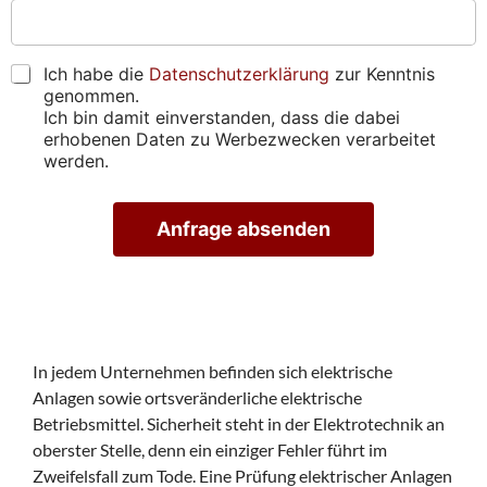
e
p
h
b
s
r
t
e
s
ü
i
n
e
f
g
s
D
Ich habe die
Datenschutzerklärung
zur Kenntnis
)
e
u
i
S
genommen.
*
n
n
e
G
Ich bin damit einverstanden, dass die dabei
*
*
g
u
V
erhobenen Daten zu Werbezwecken verarbeitet
*
s
n
O
werden.
t
s
*
e
g
r
e
Anfrage absenden
m
f
i
u
A
n
n
lt
v
d
e
e
e
r
n
r
n
a
e
?
ti
In jedem Unternehmen befinden sich elektrische
i
v
Anlagen sowie ortsveränderliche elektrische
n
e
b
:
Betriebsmittel. Sicherheit steht in der Elektrotechnik an
a
oberster Stelle, denn ein einziger Fehler führt im
r
Zweifelsfall zum Tode. Eine Prüfung elektrischer Anlagen
e