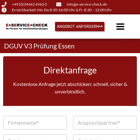
+49 (0)34462 6962 0
info@e-service-check.de
Erreichbarkeit: Mo-Do 8:30-16:00 Uhr & Fr. 8:30 – 12:00 Uhr
ANGEBOT ANFORDERN
DGUV V3 Prüfung Essen
Direktanfrage
Kostenlose Anfrage jetzt abschicken: schnell, sicher &
unverbindlich.
F
A
i
n
r
s
m
p
T
E