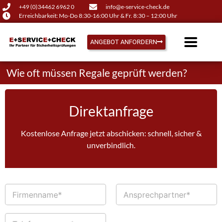
+49 (0)34462 6962 0
info@e-service-check.de
Erreichbarkeit: Mo-Do 8:30-16:00 Uhr & Fr. 8:30 – 12:00 Uhr
ANGEBOT ANFORDERN
Wie oft müssen Regale geprüft werden?
Direktanfrage
Kostenlose Anfrage jetzt abschicken: schnell, sicher &
unverbindlich.
F
A
i
n
r
s
m
p
T