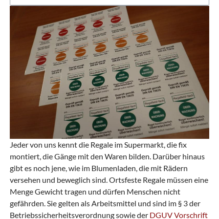
r
n
e
?
i
n
b
a
r
e
n
Jeder von uns kennt die Regale im Supermarkt, die fix
montiert, die Gänge mit den Waren bilden. Darüber hinaus
gibt es noch jene, wie im Blumenladen, die mit Rädern
versehen und beweglich sind. Ortsfeste Regale müssen eine
Menge Gewicht tragen und dürfen Menschen nicht
gefährden. Sie gelten als Arbeitsmittel und sind im § 3 der
Betriebssicherheitsverordnung sowie der
DGUV Vorschrift